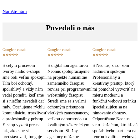
Napíšte nám
Povedali o nás
Google recenzia
Google recenzia
Google recenzia
⭐⭐⭐⭐⭐
⭐⭐⭐⭐⭐
⭐⭐⭐⭐⭐
S celým procesom
S digitálnou agentúrou
S Neonus, s.r.o. som
tvorby nášho e-shopu
Neonus spolupracujeme
nadmieru spokojní!
sme boli veľmi spokojní.
na projekte humanitne
Profesionálny a
Tím bol ochotný,
zameraného časopisu
kreatívny prístup, ktorý
spoľahlivý a vždy nám
re:vize pri programovaní
mi pomohol vytvoriť na
vedel poradiť, keď sme
webstránky časopisu.
mieru modernú a
si s niečím nevedeli dať
Stretli sme sa s veľmi
funkčnú webovú stránku
rady. Oceňujeme rýchlu
ochotným prístupom
špecializujúcu sa na
komunikáciu, trpezlivosť
všetkých zamestnancov,
rámovanie obrazov.
a profesionálny prístup.
veľkou odbornosťou a
Odporúčame Neonus,
E-shop vyzerá presne
kvalitným zákazníckym
s.r.o. každému, kto hľadá
tak, ako sme si
servisom. Služby
spoľahlivého partnera na
predstavovali, funguje
agentúry môžeme
tvorbu kvalitnej webovej