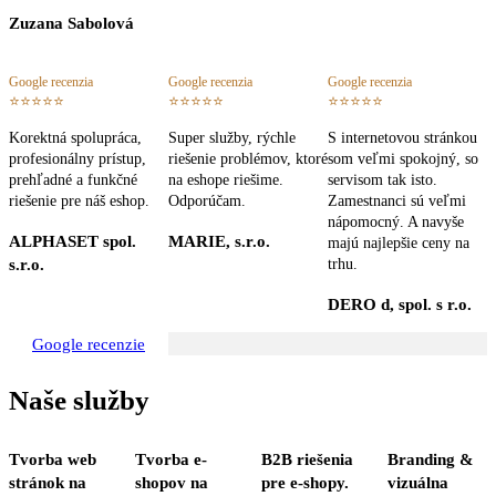
Zuzana Sabolová
Google recenzia
Google recenzia
Google recenzia
⭐⭐⭐⭐⭐
⭐⭐⭐⭐⭐
⭐⭐⭐⭐⭐
Korektná spolupráca,
Super služby, rýchle
S internetovou stránkou
profesionálny prístup,
riešenie problémov, ktoré
som veľmi spokojný, so
prehľadné a funkčné
na eshope riešime.
servisom tak isto.
riešenie pre náš eshop.
Odporúčam.
Zamestnanci sú veľmi
nápomocný. A navyše
ALPHASET spol.
MARIE, s.r.o.
majú najlepšie ceny na
s.r.o.
trhu.
DERO d, spol. s r.o.
Google recenzie
Naše služby
Tvorba web
Tvorba e-
B2B riešenia
Branding &
stránok na
shopov na
pre e-shopy.
vizuálna