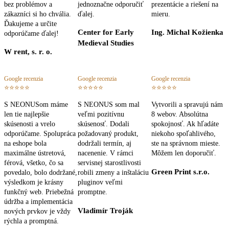
bez problémov a
jednoznačne odporučiť
prezentácie a riešení na
zákazníci si ho chvália.
ďalej.
mieru.
Ďakujeme a určite
Center for Early
Ing. Michal Kožienka
odporúčame ďalej!
Medieval Studies
W rent, s. r. o.
Google recenzia
Google recenzia
Google recenzia
⭐⭐⭐⭐⭐
⭐⭐⭐⭐⭐
⭐⭐⭐⭐⭐
S NEONUSom máme
S NEONUS som mal
Vytvorili a spravujú nám
len tie najlepšie
veľmi pozitívnu
8 webov. Absolútna
skúsenosti a vrelo
skúsenosť. Dodali
spokojnosť. Ak hľadáte
odporúčame. Spolupráca
požadovaný produkt,
niekoho spoľahlivého,
na eshope bola
dodržali termín, aj
ste na správnom mieste.
maximálne ústretová,
nacenenie. V rámci
Môžem len doporučiť.
férová, všetko, čo sa
servisnej starostlivosti
Green Print s.r.o.
povedalo, bolo dodržané,
robili zmeny a inštaláciu
výsledkom je krásny
pluginov veľmi
funkčný web. Priebežná
promptne.
údržba a implementácia
Vladimír Troják
nových prvkov je vždy
rýchla a promptná.