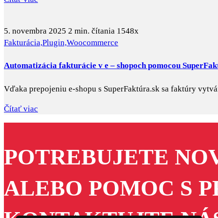
5. novembra 2025
2 min. čítania
1548x
Fakturácia,
Plugin,
Woocommerce
Automatizácia fakturácie v e – shopoch pomocou SuperFak
Vďaka prepojeniu e-shopu s SuperFaktúra.sk sa faktúry vyt
Čítať viac
POTREBUJETE NO
ALEBO POMOC S 