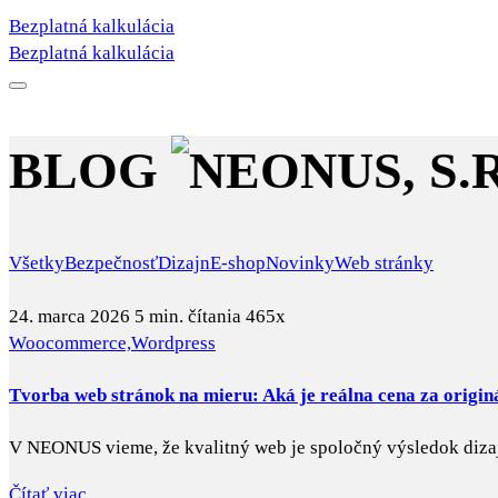
Bezplatná kalkulácia
Bezplatná kalkulácia
BLOG
Všetky
Bezpečnosť
Dizajn
E-shop
Novinky
Web stránky
24. marca 2026
5 min. čítania
465x
Woocommerce,
Wordpress
Tvorba web stránok na mieru: Aká je reálna cena za origin
V NEONUS vieme, že kvalitný web je spoločný výsledok dizaj
Čítať viac