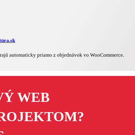
túra.sk
várajú automaticky priamo z objednávok vo WooCommerce.
VÝ WEB
PROJEKTOM?