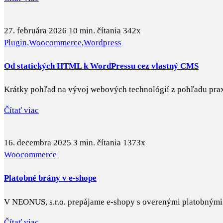
27. februára 2026
10 min. čítania
342x
Plugin,
Woocommerce,
Wordpress
Od statických HTML k WordPressu cez vlastný CMS
Krátky pohľad na vývoj webových technológií z pohľadu praxe -
Čítať viac
16. decembra 2025
3 min. čítania
1373x
Woocommerce
Platobné brány v e-shope
V NEONUS, s.r.o. prepájame e-shopy s overenými platobnými b
Čítať viac